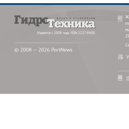
Ж
п
м
Издается с 2008 года. ISSN 2227-8400
2
С
© 2008 — 2026 PortNews
У
П