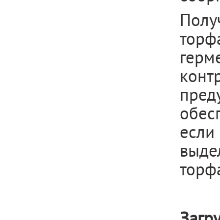
Полу
тор
герм
конт
пре
обес
если
выде
торф
Загр