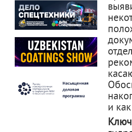
выяв
нек
пол
док
отде
реко
кас
Обос
нако
и ка
Клю