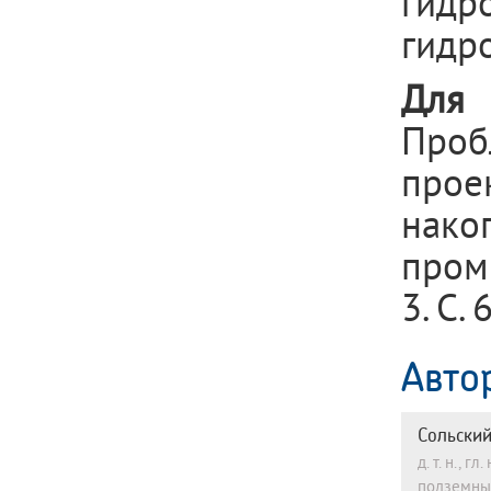
гидр
гидр
Для 
Про
про
нак
пром
3. С. 
Авто
Сольский
д. т. н., 
подземные