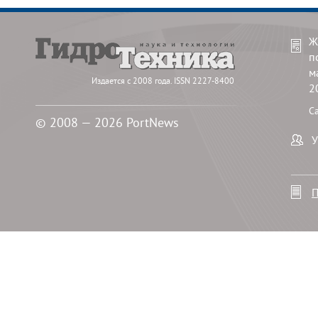
Ж
п
м
Издается с 2008 года. ISSN 2227-8400
2
С
© 2008 — 2026 PortNews
У
П