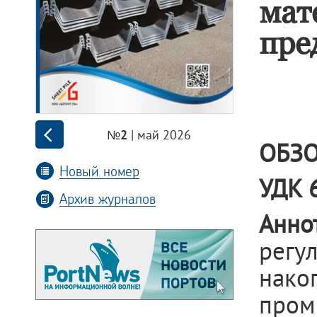
мат
пре
| май 2026
№2
ОБЗО
Новый номер
УДК 
Архив журналов
Анно
рег
нак
про