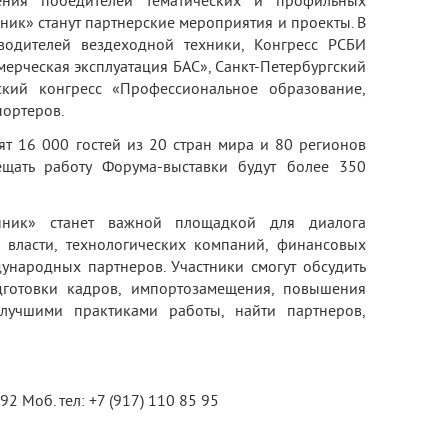
ения победителей тематических и профильных
ик» станут партнерские мероприятия и проекты. В
одителей вездеходной техники, Конгресс РСБИ
мерческая эксплуатация БАС», Санкт-Петербургский
ский конгресс «Профессиональное образование,
портеров.
т 16 000 гостей из 20 стран мира и 80 регионов
ещать работу Форума-выставки будут более 350
нник» станет важной площадкой для диалога
 власти, технологических компаний, финансовых
дународных партнеров. Участники смогут обсудить
дготовки кадров, импортозамещения, повышения
 лучшими практиками работы, найти партнеров,
92 Моб. тел: +7 (917) 110 85 95