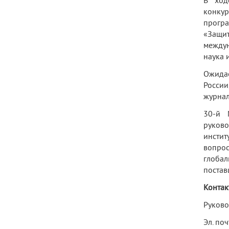
В ход
конкур
прогр
«Защит
между
наука 
Ожидае
Росси
журнал
30-й 
руково
инстит
вопро
глоба
постав
Контак
Руково
Эл. по