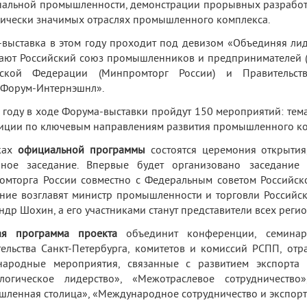
альной промышленности, демонстрации прорывных разработо
гически значимых отраслях промышленного комплекса.
выставка в этом году проходит под девизом «Объединяя лид
ают Российский союз промышленников и предпринимателей (
йской Федерации (Минпромторг России) и Правительст
оФорум-Интернэшнл».
 году в ходе Форума-выставки пройдут 150 мероприятий: тема
иции по ключевым направлениям развития промышленного ко
ках
официальной программы
состоятся церемония открытия
рное заседание. Впервые будет организовано заседание
мторга России совместно с Федеральным советом Российс
ние возглавят министр промышленности и торговли Российс
ндр Шохин, а его участниками станут представители всех регио
ая программа проекта
объединит конференции, семинары
ельства Санкт-Петербурга, комитетов и комиссий РСПП, от
народные мероприятия, связанные с развитием экспорта 
ологическое лидерство», «Межотраслевое сотрудничество
ленная столица», «Международное сотрудничество и экспорт