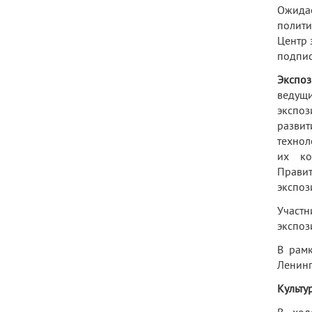
Ожида
полити
Центр 
подпис
Экспо
ведущи
экспоз
развит
технол
их ко
Правит
экспоз
Участ
экспоз
В рам
Ленинг
Культу