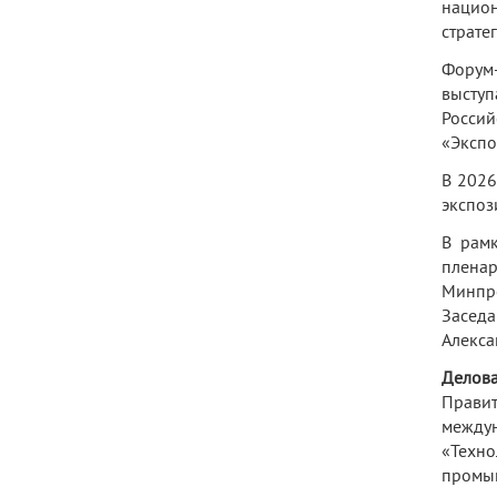
национ
страте
Форум-
выступ
Росси
«Эксп
В 2026
экспоз
В рам
плена
Минпро
Заседа
Алекса
Делов
Правит
между
«Техн
промыш