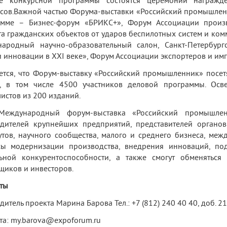
е конкурсной программы состоятся церемонии награжд
сов.Важной частью Форума-выставки «Российский промышленн
амме – Бизнес-форум «БРИКС+», Форум Ассоциации произв
а гражданских объектов от ударов беспилотных систем и ком
народный научно-образовательный салон, Санкт-Петербург
и инновации в XXI веке», Форум Ассоциации экспортеров и им
тся, что Форум-выставку «Российский промышленник» посетя
и, в том числе 4500 участников деловой программы. Осв
истов из 200 изданий.
Международный форум-выставка «Российский промышле
дителей крупнейших предприятий, представителей органов
утов, научного сообщества, малого и среднего бизнеса, меж
сы модернизации производства, внедрения инноваций, по
льной конкурентоспособности, а также смогут обменяться
щиков и инвесторов.
ты
дитель проекта Марина Барова Тел.: +7 (812) 240 40 40, доб. 21
чта: my.barova@expoforum.ru