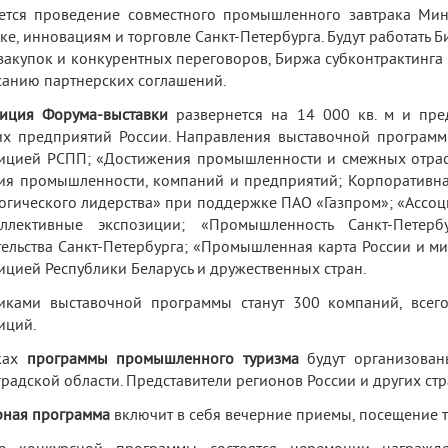
ется проведение совместного промышленного завтрака Ми
ке, инновациям и торговле Санкт‑Петербурга. Будут работать 
закупок и конкурентных переговоров, Биржа субконтрактинга
анию партнерских соглашений.
зиция Форума-выставки
развернется на 14 000 кв. м и пр
х предприятий России. Направления выставочной програм
ицией РСПП; «Достижения промышленности и смежных отрас
ия промышленности, компаний и предприятий; Корпоративна
огического лидерства» при поддержке ПАО «Газпром»; «Ассо
ллективные экспозиции; «Промышленность Санкт-Петерб
ельства Санкт-Петербурга; «Промышленная карта России и ми
ицией Республики Беларусь и дружественных стран.
никами выставочной программы станут 300 компаний, всег
иций.
ках
программы промышленного туризма
будут организован
радской области. Представители регионов России и других стр
рная программа
включит в себя вечерние приемы, посещение т