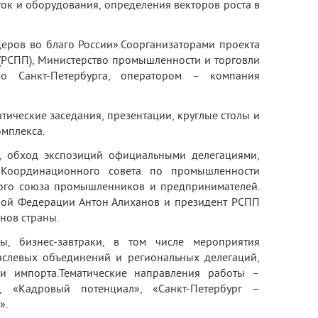
к и оборудования, определения векторов роста в
еров во благо России».
Соорганизаторами проекта
РСПП), Министерство промышленности и торговли
во Санкт-Петербурга, оператором – компания
тические заседания, презентации, круглые столы и
мплекса.
, обход экспозиций официальными делегациями,
 Координационного совета по промышленности
кого союза промышленников и предпринимателей.
кой Федерации Антон Алиханов и президент РСПП
нов страны.
, бизнес-завтраки, в том числе мероприятия
раслевых объединений и региональных делегаций,
и импорта.
Тематические направления работы –
», «Кадровый потенциал», «Санкт-Петербург –
».