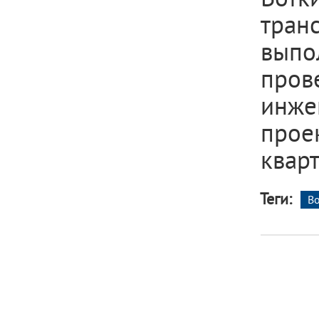
тран
вып
про
инже
прое
кварт
Теги:
Во