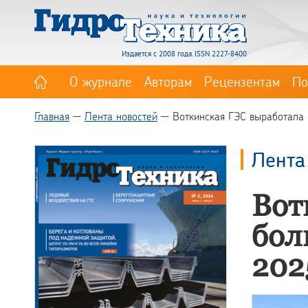
Издается с 2008 года. ISSN 2227-8400
О журнале
Авторам
Рецензентам
По
Главная
Лента новостей
Воткинская ГЭС выработала 
Лента
Вот
бол
202