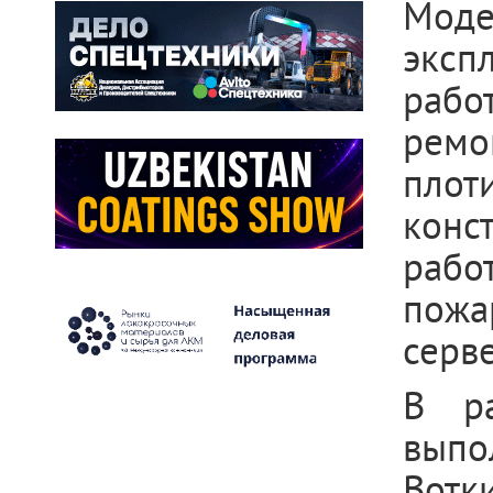
Моде
эксп
рабо
рем
пло
конс
рабо
пожа
серв
В р
вып
Вот