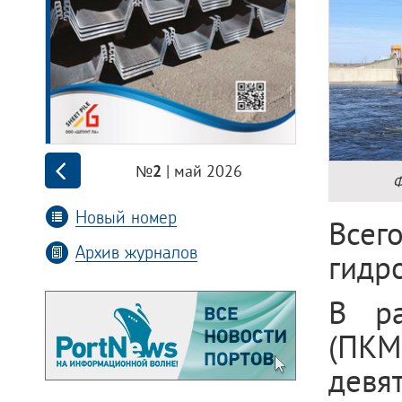
| май 2026
№2
Ф
Новый номер
Всег
Архив журналов
гидр
В ра
(ПКМ
девя