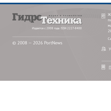
Ж
п
м
Издается с 2008 года. ISSN 2227-8400
2
С
© 2008 — 2026 PortNews
У
П