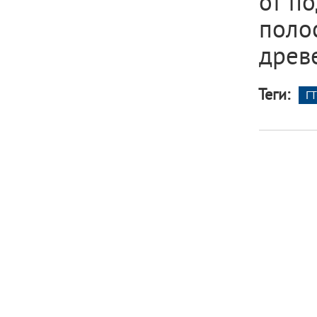
от п
поло
древ
Теги:
ГТ