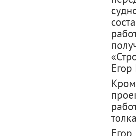
судн
сост
раб
полу
«Стр
Егор
Кром
прое
рабо
толк
Егор