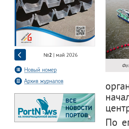
| май 2026
№2
Фот
Новый номер
Архив журналов
орга
нача
цент
По е