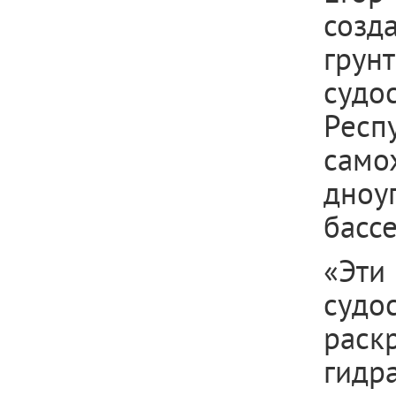
созд
гру
судо
Респ
само
дноу
бассе
«Эти
судо
рас
гидр