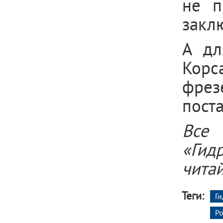
не п
закл
А дл
Корс
фрез
поста
Все
«Гид
чита
Теги:
Ги
Р