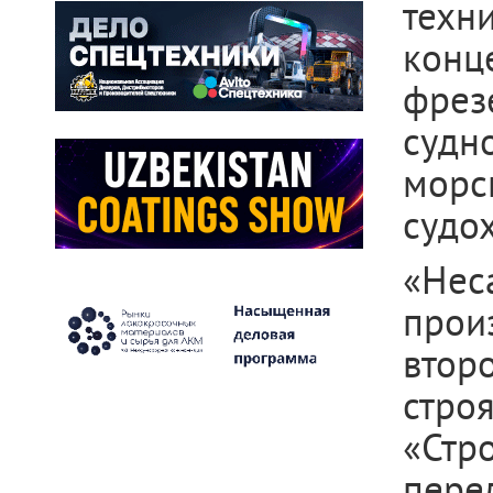
техн
кон
фрез
судн
мор
судо
«Не
прои
втор
стр
«Стр
пере