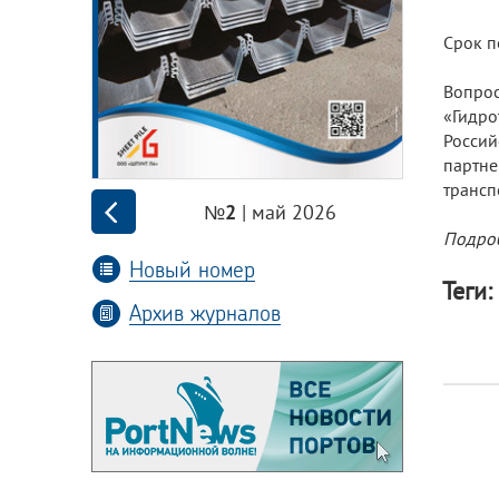
Срок п
Вопрос
«Гидро
Росси
партне
трансп
| май 2026
№2
Подроб
Новый номер
Теги:
Архив журналов