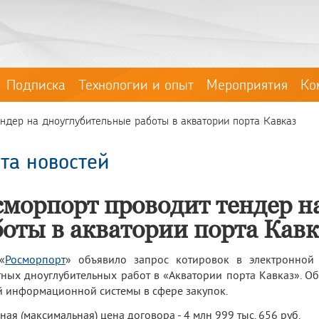
Подписка
Технологии и опыт
Мероприятия
Ко
ндер на дноуглубительные работы в акватории порта Кавказ
та новостей
сморпорт проводит тендер н
боты в акватории порта Кавк
«
Росморпорт
» объявило запрос котировок в электронно
ных дноуглубительных работ в «Акватории порта Кавказ». Об
 информационной системы в сфере закупок.
ная (максимальная) цена договора - 4 млн 999 тыс. 656 руб.