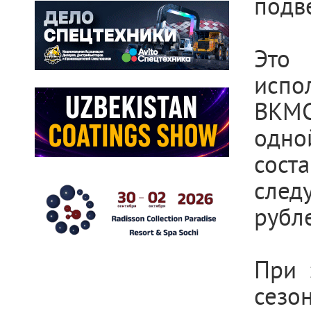
подв
Это
испо
ВКМС
одно
сос
след
рубл
При 
сезо