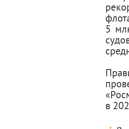
реко
флота
5 мл
суд
сред
Прав
про
«Рос
в 202