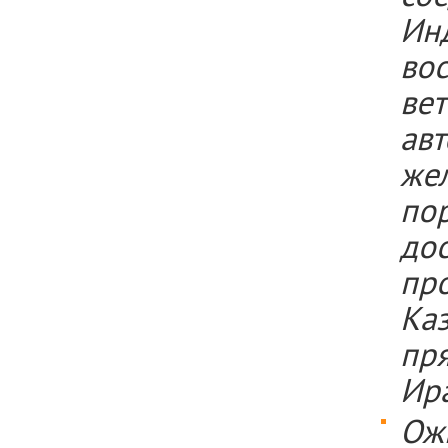
Ин
во
ве
ав
же
по
до
пр
Ка
пр
Ир
Ож