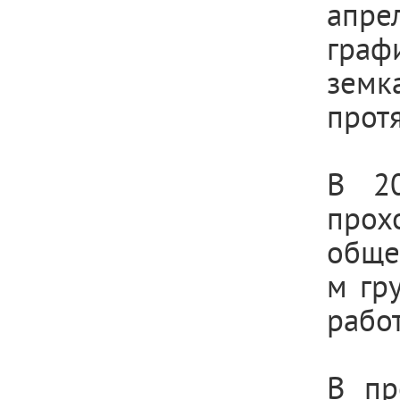
апре
граф
земк
прот
В 20
прохо
обще
м гр
работ
В пр