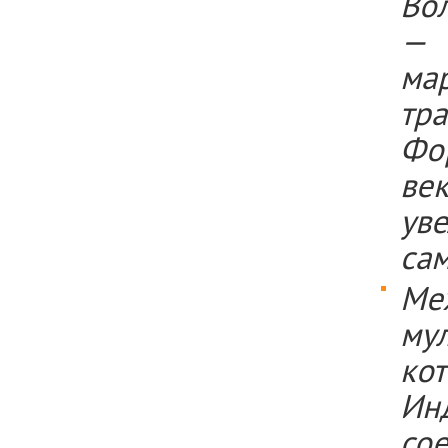
Во
— 
ма
тр
Фо
ве
ув
са
Ме
му
ко
Ин
со