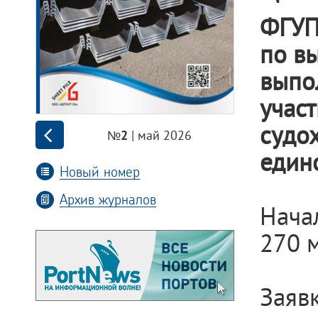
ФГУП
по в
выпо
учас
судо
| май 2026
№2
един
Новый номер
Архив журналов
Нача
270 
Заяв