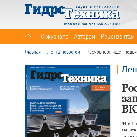
Издается с 2008 года. ISSN 2227-8400
О журнале
Авторам
Рецензентам
Главная
Лента новостей
Росморпорт ищет подряд
Лен
Ро
за
ВК
ФГУП «
защитн
судохо