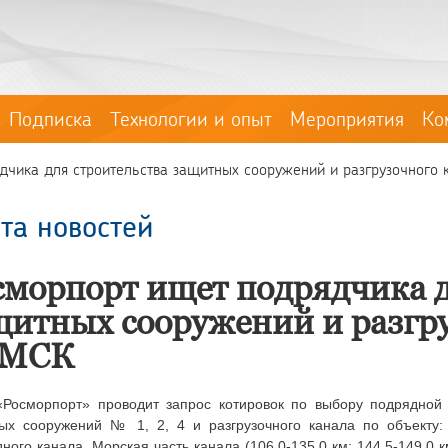
Подписка
Технологии и опыт
Мероприятия
Ко
чика для строительства защитных сооружений и разгрузочного к
та новостей
сморпорт ищет подрядчика д
щитных сооружений и разгру
МСК
Росморпорт»
проводит запрос котировок по выбору подрядной
ых сооружений № 1, 2, 4 и разгрузочного канала по объекту:
дного канала. Морская часть канала (106,0-135,0 км; 144,5-149,0