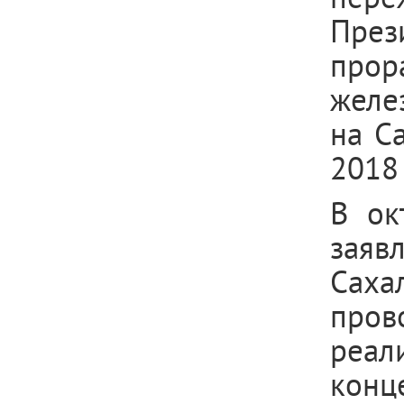
През
прор
желе
на С
2018 
В ок
заявл
Саха
пров
реал
конц