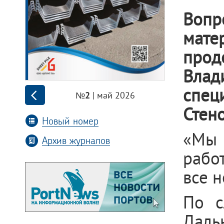
Вопр
мате
прод
Влад
спец
| май 2026
№2
Стен
Новый номер
«Мы 
Архив журналов
рабо
все н
По с
Даль