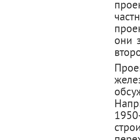
прое
част
проек
они 
втор
Про
желе
обсу
Напр
1950
строи
пере