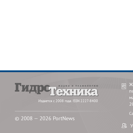
Ж
п
м
Издается с 2008 года. ISSN 2227-8400
2
С
© 2008 — 2026 PortNews
У