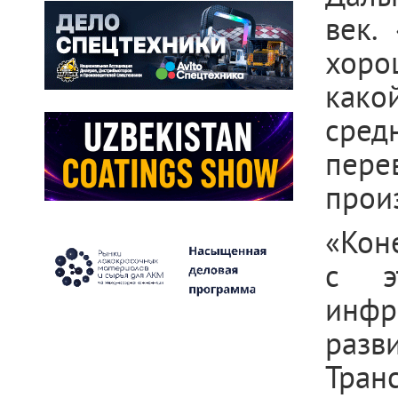
век.
хоро
како
сред
пер
произ
«Коне
с э
инфр
разв
Тран