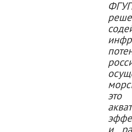
ФГУП
реше
сод
инф
поте
росс
осущ
морс
это 
аква
эффе
и ра