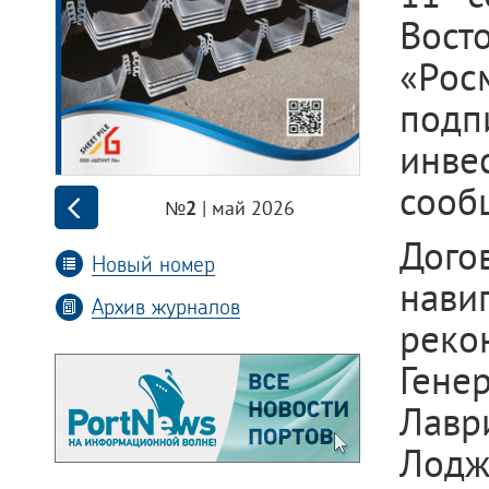
Вос
«Рос
под
инве
сооб
| май 2026
№2
Дог
Новый номер
нави
Архив журналов
рек
Гене
Лав
Лодж