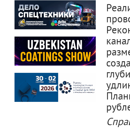
Реали
про
Реко
кана
разм
созд
глуб
удли
План
рубл
Спра