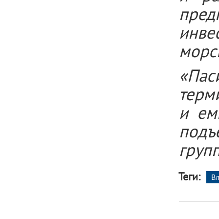
пред
инве
морс
«Пас
терм
и ем
подъ
груп
Теги:
В