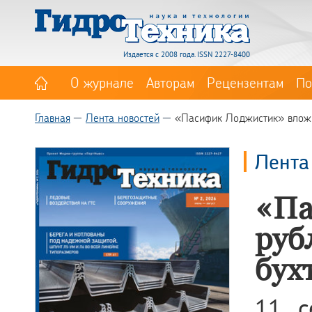
Издается с 2008 года. ISSN 2227-8400
О журнале
Авторам
Рецензентам
По
Главная
Лента новостей
«Пасифик Лоджистик» вложит
Лента
«Па
руб
бух
11 с