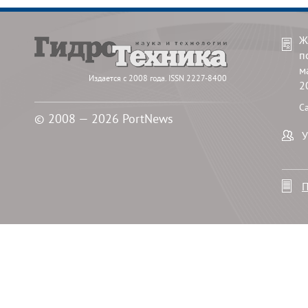
Ж
п
м
Издается с 2008 года. ISSN 2227-8400
2
С
© 2008 — 2026 PortNews
У
П