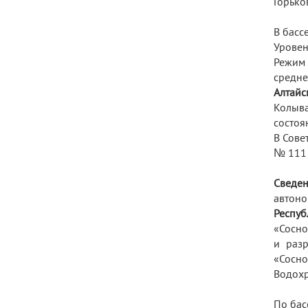
Горько
В басс
Уровень
Режим 
средне
Алтайс
Колыва
состоя
В Сове
№ 111 
Сведен
автоно
Респуб
«Сосно
и раз
«Сосно
Водохр
По бас