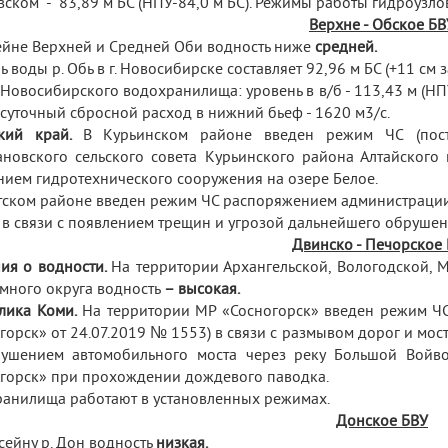
вском - 83,89 м БС (НПУ-84,0 м БС). Режимы работы гидроузло
Верхне - Обское БВ
ейне Верхней и Средней Оби водность ниже
средней.
 воды р. Обь в г. Новосибирске составляет 92,96 м БС (+11 cм за
Новосибирского водохранилища: уровень в в/б - 113,43 м (НПУ
суточный сбросной расход в нижний бьеф - 1620 м
3
/с.
кий край.
В Курьинском районе
введен режим ЧС
(по
новского сельского совета Курьинского района Алтайского
нием гидротехнического сооружения на озере Белое.
тском районе введен режим ЧС распоряжением администрации
в связи с появлением трещин и угрозой дальнейшего обрушени
Двинско - Печорское
ия о водности.
На территории Архангельской, Вологодской, 
много округа водность
– высокая.
лика Коми.
На территории МР «Сосногорск» введен режим ЧС
горск» от 24.07.2019 № 1553) в связи с размывом дорог и мос
рушением автомобильного моста через реку Большой Войв
горск» при прохождении дождевого паводка.
анилища работают в установленных режимах.
Донское БВУ
сейну р. Дон водность
низкая
.