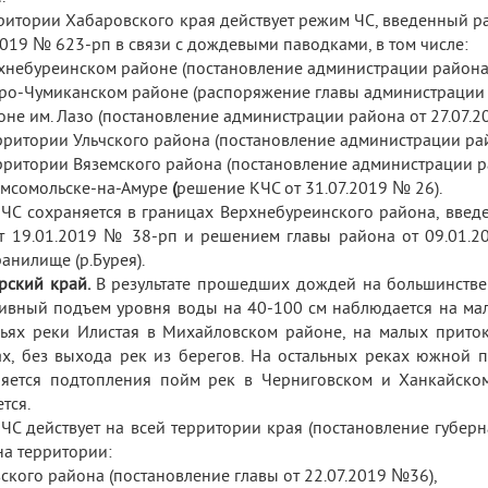
ритории Хабаровского края действует режим ЧС, введенный р
2019 № 623-рп в связи с дождевыми паводками, в том числе:
рхнебуреинском районе (постановление администрации района 
гуро-Чумиканском районе (распоряжение главы администрации 
йоне им. Лазо (постановление администрации района от 27.07.2
ерритории Ульчского района (постановление администрации ра
ерритории Вяземского района (постановление администрации р
 Комсомольске-на-Амуре
(
решение КЧС от 31.07.2019 № 26).
ЧС сохраняется в границах Верхнебуреинского района, вве
т 19.01.2019 № 38-рп и решением главы района от 09.01.2
анилище (р.Бурея).
рский край.
В результате прошедших дождей на большинстве
ивный подъем уровня воды на 40-100 см наблюдается на мал
ьях реки Илистая в Михайловском районе, на малых приток
х, без выхода рек из берегов. На остальных реках южной 
яется подтопления пойм рек в Черниговском и Ханкайско
тся.
ЧС действует на всей территории края (постановление губер
на территории:
вского района (постановление главы от 22.07.2019 №36),