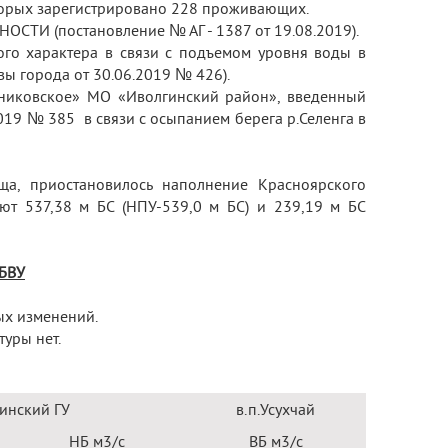
торых зарегистрировано 228 проживающих.
ТИ (постановление № АГ - 1387 от 19.08.2019).
го характера в связи с подъемом уровня воды в
вы города от 30.06.2019 № 426).
тниковское» МО «Иволгинский район», введенный
19 № 385 в связи с осыпанием берега р.Селенга в
ща, приостановилось наполнение Красноярского
ют 537,38 м БС (НПУ-539,0 м БС) и 239,19 м БС
 БВУ
ых изменений.
уры нет.
инский ГУ
в.п.Усухчай
НБ м
3
/с
ВБ м
3
/с