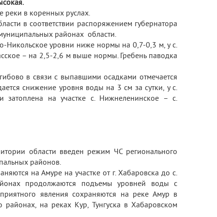
ысокая.
е реки в коренных руслах.
бласти в соответствии распоряжением губернатора
ниципальных районах области.
о-Никольское уровни ниже нормы на 0,7-0,3 м, у с.
сское – на 2,5-2,6 м выше нормы. Гребень паводка
Нагибово в связи с выпавшими осадками отмечается
ается снижение уровня воды на 3 см за сутки, у с.
и затоплена на участке с. Нижнеленинское – с.
ритории области введен режим ЧС регионального
ипальных районов.
няются на Амуре на участке от г. Хабаровска до с.
районах продолжаются подъемы уровней воды с
оприятного явления сохраняются на реке Амур в
о районах, на реках Кур, Тунгуска в Хабаровском