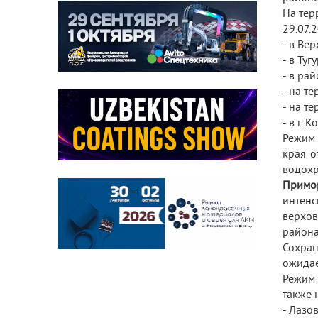
На тер
29.07.
- в Ве
- в Ту
- в ра
- на т
- на т
- в г.
Режим 
края о
водохр
Примо
интенс
верхов
района
Сохран
ожидае
Режим 
также 
- Лазо