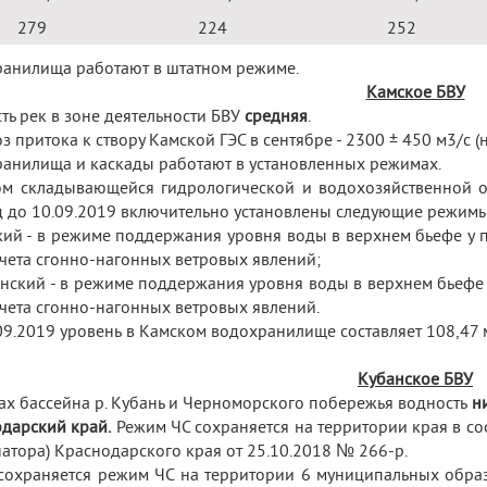
279
224
252
анилища работают в штатном режиме.
Камское БВУ
ть рек в зоне деятельности БВУ
средняя
.
з притока к створу Камской ГЭС в сентябре - 2300 ± 450 м
3
/с 
анилища и каскады работают в установленных режимах.
ом складывающейся гидрологической и водохозяйственной о
 до 10.09.2019 включительно установлены следующие режимы
кий - в режиме поддержания уровня воды в верхнем бьефе у 
учета сгонно-нагонных ветровых явлений;
инский - в режиме поддержания уровня воды в верхнем бьефе 
учета сгонно-нагонных ветровых явлений.
09.2019 уровень в Камском водохранилище составляет 108,47 м 
Кубанское БВУ
ах бассейна р. Кубань и Черноморского побережья водность
ни
дарский край.
Режим ЧС сохраняется на территории края в со
натора) Краснодарского края от 25.10.2018 № 266-р.
сохраняется режим ЧС на территории 6 муниципальных образ