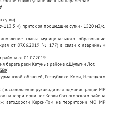
в соответствуют установленным параметрам.
У
 сутки).
-113,5 м), приток за прошедшие сутки - 1520 м
3
/с,
становление главы муниципального образование
 края от 07.06.2019 № 177) в связи с аварийным
 района от 01.07.2019
я берега реки Катунь в районе с.Шульгин Лог.
 БВУ
Мурманской областей, Республики Коми, Ненецкого
 (постановление руководителя администрации МР
тов на территории пос.Керки Сосногорского района
ож автодороги Керки-Том на территории МО МР