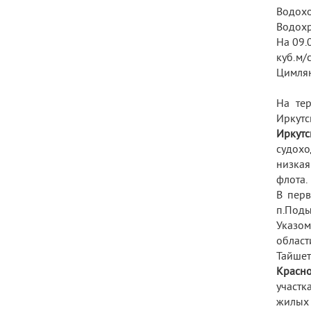
Водохо
Водохр
На 09.
куб.м/
Цимлян
На тер
Иркутск
Иркутс
судохо
низкая
флота.
В перв
п.Подым
Указом
област
Тайшет
Красно
участк
жилых 