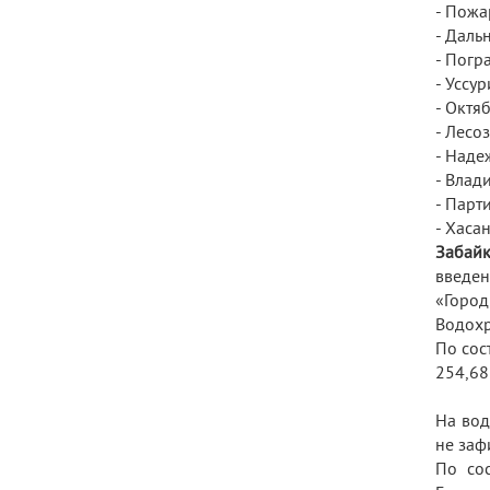
- Пожа
- Даль
- Погр
- Уссу
- Октя
- Лесо
- Над
- Влад
- Парт
- Хаса
Забайк
введен
«Город
Водохр
По сос
254,68
На вод
не заф
По сос