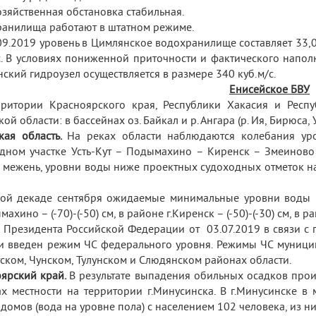
зяйственная обстановка стабильная.
анилища работают в штатном режиме.
09.2019 уровень в Цимлянское водохранилище составляет 33,05
с. В условиях пониженной приточности и фактического нап
ский гидроузел осуществляется в размере 340 куб.м/с.
Енисейское БВУ
ритории Красноярского края, Республики Хакасия и Респу
ой области: в бассейнах оз. Байкал и р. Ангара (р. Ия, Бирюса, У
кая область.
На реках области наблюдаются колебания ур
дном участке Усть-Кут – Подымахино – Киренск – Змеиново
 межень, уровни воды ниже проектных судоходных отметок на 
ой декаде сентября ожидаемые минимальные уровни воды в 
ахино – (-70)-(-50) см, в районе г.Киренск – (-50)-(-30) см, в 
 Президента Российской Федерации от 03.07.2019 в связи с
и введен режим ЧС федерального уровня. Режимы ЧС муници
ском, Чунском, Тулунском и Слюдянском районах области.
ярский край.
В результате выпадения обильных осадков про
ах местности на территории г.Минусинска. В г.Минусинске 
домов (вода на уровне пола) с населением 102 человека, из н