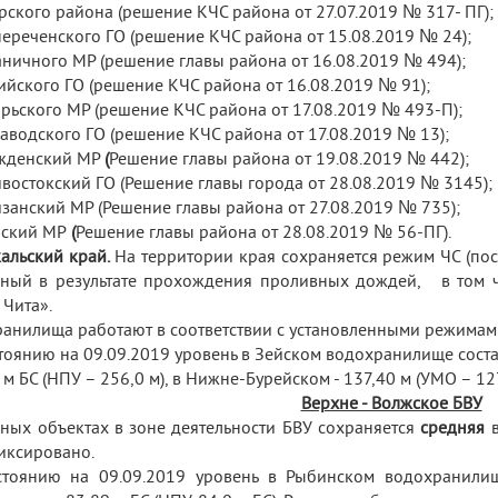
рского района (решение КЧС района от 27.07.2019 № 317- ПГ);
нереченского ГО (решение КЧС района от 15.08.2019 № 24);
аничного МР (решение главы района от 16.08.2019 № 494);
рийского ГО (решение КЧС района от 16.08.2019 № 91);
брьского МР (решение КЧС района от 17.08.2019 № 493-П);
заводского ГО (решение КЧС района от 17.08.2019 № 13);
ежденский МР
(
Решение главы района от 19.08.2019 № 442);
ивостокский ГО (Решение главы города от 28.08.2019 № 3145);
изанский МР (Решение главы района от 27.08.2019 № 735);
нский МР
(
Решение главы района от 28.08.2019 № 56-ПГ).
альский край.
На территории края сохраняется режим ЧС (пос
ный в результате прохождения проливных дождей, в том 
 Чита».
анилища работают в соответствии с установленными режимам
тоянию на 09.09.2019 уровень в Зейском водохранилище составл
 м БС (НПУ – 256,0 м), в Нижне-Бурейском - 137,40 м (УМО – 127
Верхне - Волжское БВУ
ных объектах в зоне деятельности БВУ сохраняется
средняя
в
иксировано.
тоянию на 09.09.2019 уровень в Рыбинском водохранилищ