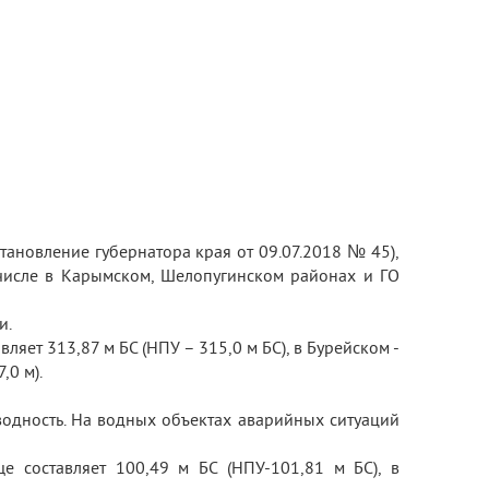
тановление губернатора края от 09.07.2018 № 45),
числе в Карымском, Шелопугинском районах и ГО
и.
яет 313,87 м БС (НПУ – 315,0 м БС), в Бурейском -
,0 м).
одность. На водных объектах аварийных ситуаций
е составляет 100,49 м БС (НПУ-101,81 м БС), в