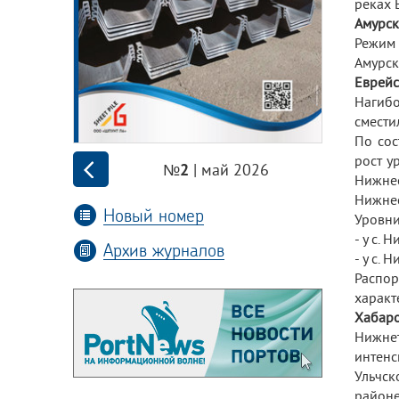
реках 
Амурск
Режим 
Амурс
Еврейс
Нагибо
смести
По сос
рост у
| май 2026
№2
Нижнес
Нижнес
Новый номер
Уровни
- у с. 
Архив журналов
- у с. 
Распор
характ
Хабаро
Нижне
интенс
Ульчск
районе