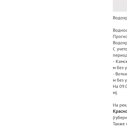
Водохр
Воднос
Прогно
Водохр
С учет
период
- Камс
м без 
- Вотк
м без 
На 09.
м).
На рек
Красно
(губер
Также 