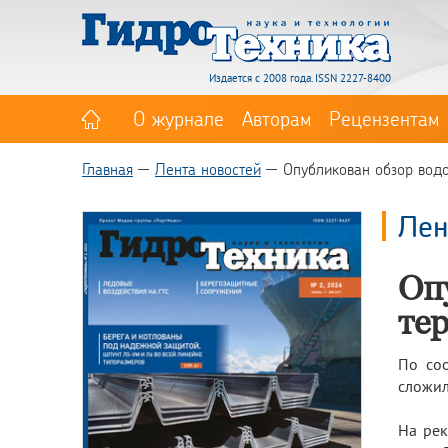
Издается с 2008 года. ISSN 2227-8400
О журнале
Авторам
Рецензентам
Главная
Лента новостей
Опубликован обзор водо
Лен
Оп
те
По со
сложил
На рек