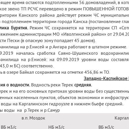
оящее время остаются подтопленными 56 домовладений, в ко
кое звено ТП РСЧС переведено в режим ПОВЫШЕННОЙ ГОТОВНОС
ритории Канского района действует режим ЧС муниципально
и подтоплением территории города Канска (постановление гла
лика Бурятия.
Режим ЧС сохраняется на территории СП «Со
яжением администрации МО «Иволгинский район» от 29.04.20
сти Пески (в опасную зону попадает 45 домов).
анилища на р.Енисей и р.Ангара работают в штатном режиме.
09.2019 началась сработка Саяно-Шушенского водохранили
анилища на р.Енисей: на 09.09.2019 уровни воды составля
43,0 м БС) соответственно.
ь в озере Байкал сохраняется на отметке 456,86 м ТО.
Западно-Каспийское
ия о водности.
Водность реки Терек
средняя.
Терек и на его основных притоках уровни воды без существенн
енных населенных пунктов, объектов экономики и инфраструкт
 воды на Каргалинском гидроузле в нижнем бьефе средний.
ы воды на р.Терек и р.Самур
в.п. Моздок
Каргал
ВБ м
3
/с
НБ м
3
/с
ВБ м
3
/с