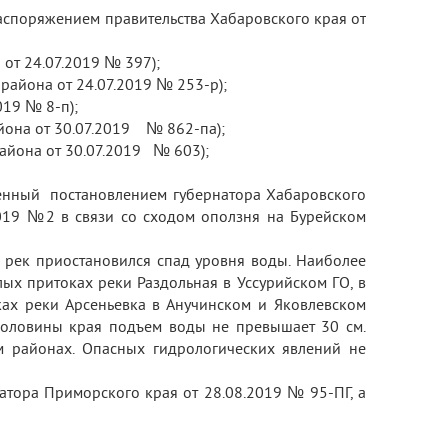
аспоряжением правительства Хабаровского края от
от 24.07.2019 № 397);
района от 24.07.2019 № 253-р);
019 № 8-п);
йона от 30.07.2019 № 862-па);
айона от 30.07.2019 № 603);
денный постановлением губернатора Хабаровского
019 №2 в связи со сходом оползня на Бурейском
 рек приостановился спад уровня воды. Наиболее
ых притоках реки Раздольная в Уссурийском ГО, в
ах реки Арсеньевка в Анучинском и Яковлевском
половины края подъем воды не превышает 30 см.
м районах. Опасных гидрологических явлений не
натора Приморского края от 28.08.2019 № 95-ПГ, а