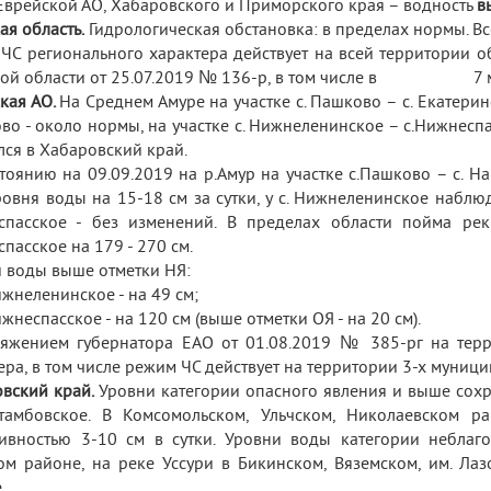
Еврейской АО, Хабаровского и Приморского края – водность
в
ая область.
Гидрологическая обстановка: в пределах нормы. Вс
ЧС регионального характера действует на всей территории о
кой области от 25.07.2019 № 136-р, в том числе в 7 му
кая АО.
На Среднем Амуре на участке с. Пашково – с. Екатерин
во - около нормы, на участке с. Нижнеленинское – с.Нижнеспа
лся в Хабаровский край.
тоянию на 09.09.2019 на р.Амур на участке с.Пашково – с. 
ровня воды на 15-18 см за сутки, у с. Нижнеленинское наблюд
пасское - без изменений. В пределах области пойма рек
пасское на 179 - 270 см.
 воды выше отметки НЯ:
Нижнеленинское - на 49 см;
Нижнеспасское - на 120 см (выше отметки ОЯ - на 20 см).
яжением губернатора ЕАО от 01.08.2019 № 385-рг на тер
ера, в том числе режим ЧС действует на территории 3-х муниц
вский край.
Уровни категории опасного явления и выше сохра
тамбовское. В Комсомольском, Ульчском, Николаевском 
ивностью 3-10 см в сутки. Уровни воды категории неблаг
ом районе, на реке Уссури в Бикинском, Вяземском, им. Лаз
.