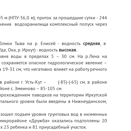
 м (НПУ-36,0 м), приток за прошедшие сутки - 244
олнения водохранилища комплексный попуск через
блики Тыва на р. Енисей - водность
средняя
, в
да, Ока, р. Иркут) - водность
высокая.
овня воды в пределах 5 – 30 см. На р.Лена на
 сохраняется опасное гидрологическое явление –
19-31 см, что негативно влияет на работу речного
районе г. Усть-Кут – (-85)-(-65) см, в районе
районе с. Змеиново – 85-105 см.
 прохождением паводков на территории Иркутской
пального уровня были введены в Нижнеудинском,
изошел подъем уровня грунтовых вод в низменных
в микрорайоне «Дружба» оказались подтоплены 20
их 23 ребенка и 81 приусадебный участок.