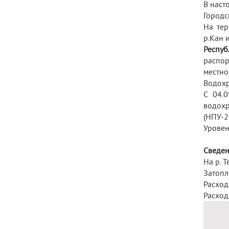
В наст
Городс
На тер
р.Кан 
Респуб
распор
местно
Водохр
С 04.
водохр
(НПУ-2
Уровен
Сведен
На р. 
Затопл
Расход
Расход