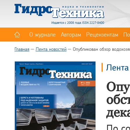
Издается с 2008 года. ISSN 2227-8400
О журнале
Авторам
Рецензентам
По
Главная
Лента новостей
Опубликован обзор водохозя
Лента
Опу
обс
дек
По с