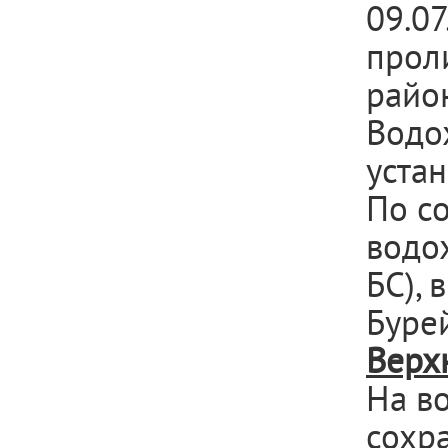
09.0
прол
район
Водо
уста
По с
водо
БС), 
Бурей
Верх
На в
сохр