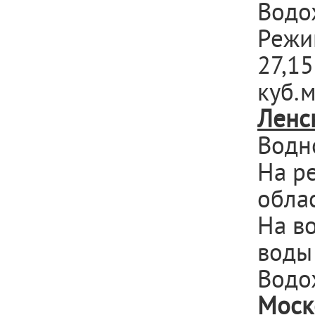
Водо
Режи
27,15
куб.м
Ленс
Водн
На р
облас
На в
воды
Водо
Моск