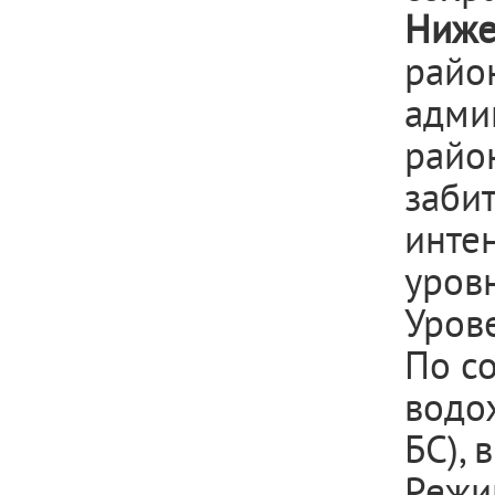
Ниже
райо
адми
райо
заби
инте
уровн
Урове
По с
водо
БС), 
Режи