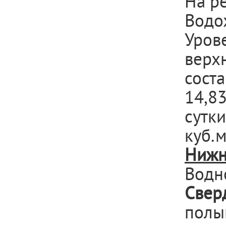
На р
Водо
Уров
верх
соста
14,8
сутки
куб.м
Нижн
Водн
Свер
полы