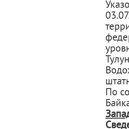
Указ
03.0
терр
феде
уров
Тулу
Водо
штат
По с
Байка
Запа
Свед