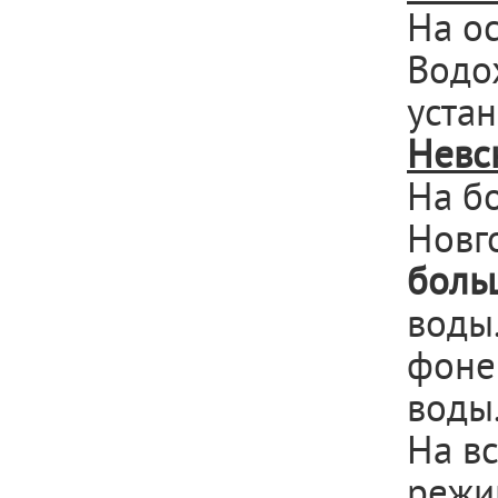
На о
Водо
уста
Невс
На б
Новг
боль
воды
фон
воды
На в
режи