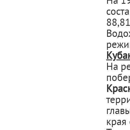
На 1
соста
88,81
Водо
режи
Куба
На р
побе
Крас
терр
глав
края 