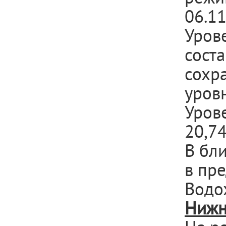
06.1
Уров
соста
сохр
уров
Урове
20,74
В бл
в пр
Водо
Нижн