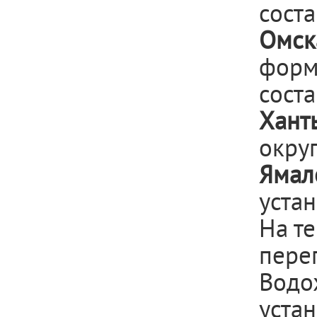
соста
Омск
форм
соста
Хант
округ
Ямал
устан
На т
пере
Водо
уста