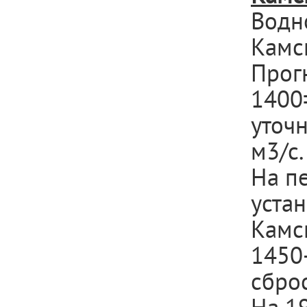
Водн
Камс
Прогн
1400
уточн
м
3
/с.
На п
уста
Камс
1450
сбро