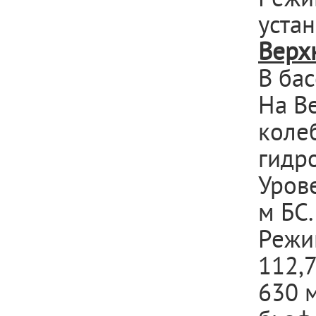
уста
Верх
В ба
На В
коле
гидр
Урове
м БС.
Режи
112,7
630 