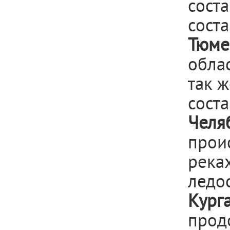
соста
соста
Тюме
обла
так 
соста
Челя
прои
река
ледос
Кург
прод