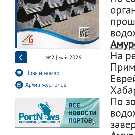
орга
прош
водо
Амур
На ре
| май 2026
№2
Прим
Новый номер
Евре
Архив журналов
Хаба
По з
водо
заве