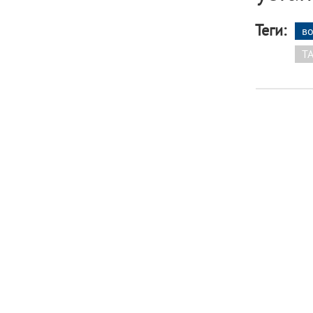
Теги:
во
T