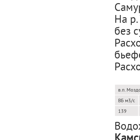
Саму
На р.
без 
Расх
бьеф
Расхо
в.п. Мозд
ВБ м
3
/с
139
Водо
Камс