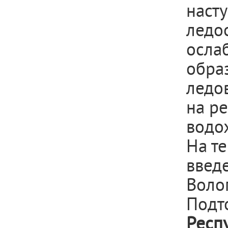
наст
ледо
осла
обра
ледо
на ре
водо
На т
введ
Волог
Подт
Респ