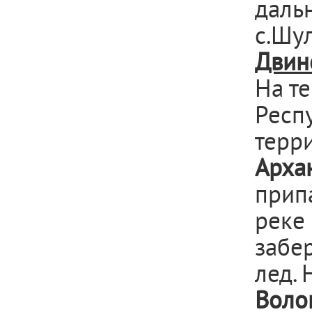
даль
с.Шул
Двин
На т
Респ
терр
Арха
припа
реке 
забер
лед. 
Воло