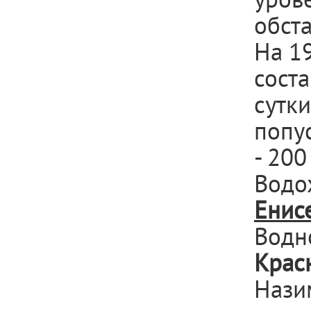
обста
На 1
сост
сутки
попу
- 200
Водо
Енис
Водн
Крас
Нази