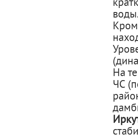
крат
воды
Кром
наход
Урове
(дина
На т
ЧС (
райо
дамбы
Ирку
стаби