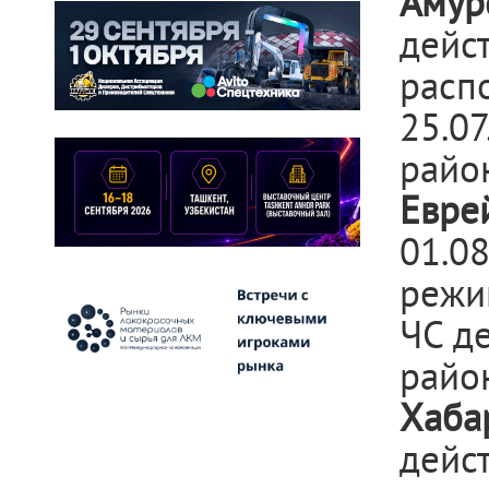
Амур
дейст
расп
25.0
райо
Евре
01.0
режи
ЧС д
райо
Хаба
дейс