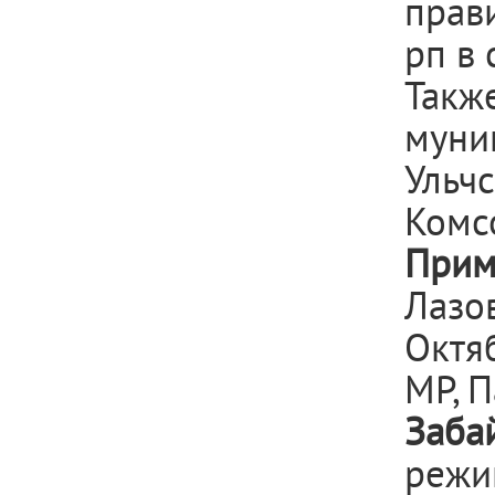
прав
рп в
Такж
муни
Ульчс
Комс
Прим
Лазов
Октя
МР, П
Заба
режи