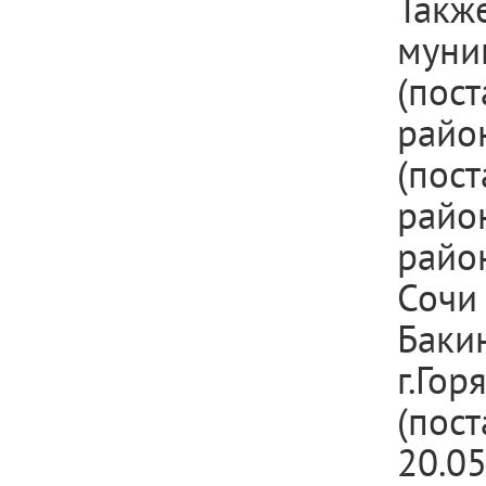
Такж
муни
(пос
райо
(пос
район
райо
Сочи 
Баки
г.Гор
(пос
20.0