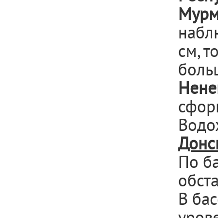
Мурм
набл
см, т
боль
Нене
сфор
Водо
Донс
По б
обста
В ба
уров