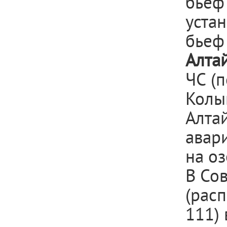
бьеф
уста
бьеф 
Алтай
ЧС
(
Колы
Алтай
авар
на оз
В Со
(рас
111) 