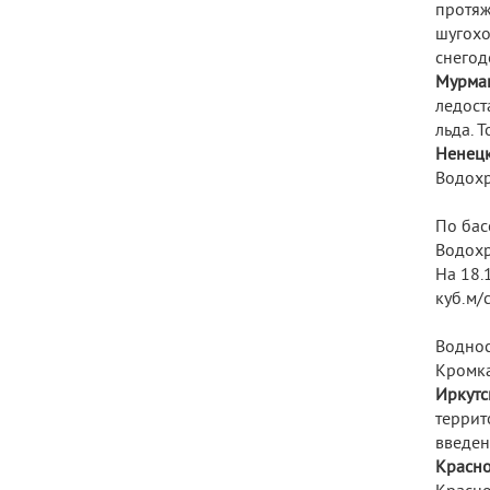
протяж
шугох
снегод
Мурма
ледост
льда. Т
Ненецк
Водохр
По бас
Водохр
На 18.
куб.м/с
Воднос
Кромка
Иркутс
терри
введен
Красн