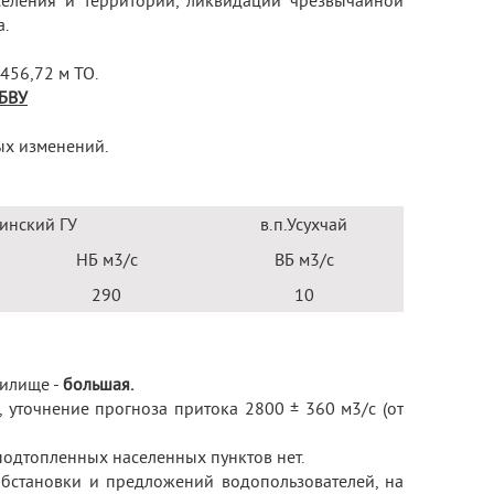
селения и территорий, ликвидации чрезвычайной
а.
 456,72 м ТО.
 БВУ
ых изменений.
инский ГУ
в.п.Усухчай
НБ м
3
/с
ВБ м
3
/с
290
10
нилище -
большая.
с, уточнение прогноза притока 2800 ± 360 м
3
/с (от
одтопленных населенных пунктов нет.
бстановки и предложений водопользователей, на