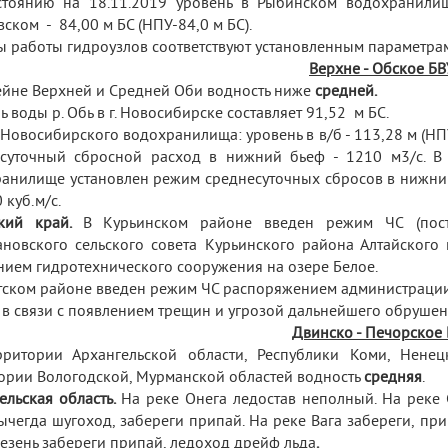
тоянию на 18.11.2019 уровень в Рыбинском водохранилищ
вском - 84,00 м БС (НПУ-84,0 м БС).
 работы гидроузлов соответствуют установленным параметра
Верхне - Обское БВ
ейне Верхней и Средней Оби водность ниже
средней.
ь воды р. Обь в г. Новосибирске составляет 91,52 м БС.
Новосибирского водохранилища: уровень в в/б - 113,28 м (НПУ
есуточный сбросной расход в нижний бьеф - 1210 м
3
/с. 
анилище установлен режим среднесуточных сбросов в нижний 
 куб.м/с.
кий край.
В Курьинском районе
введен режим ЧС
(по
новского сельского совета Курьинского района Алтайского
нием гидротехнического сооружения на озере Белое.
тском районе введен режим ЧС распоряжением администрации
в связи с появлением трещин и угрозой дальнейшего обрушени
Двинско - Печорское
рритории Архангельской области, Республики Коми, Нене
ории Вологодской, Мурманской областей водность
средняя
.
ельская область.
На реке Онега ледостав неполный. На реке 
ычегда шугоход, забереги припай. На реке Вага забереги, при
езень забереги припай, ледоход дрейф льда
.