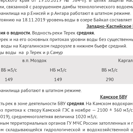
ярского края от 19.10.2019 № 584-п). В целях защиты на
ии, связанной с разрушением дамбы технологического водоем
анилища на р.Енисей и р.Ангара работают в штатном режиме.
тоянию на 18.11.2019 уровень воды в озере Байкал составляет
Западно-Каспийское
ия о водности.
Водность реки Терек
средняя.
Терек и на его основных притоках уровни воды без существенн
 воды на Каргалинском гидроузле в нижнем бьефе средний.
ы воды на р.Терек и р.Самур
в.п. Моздок
Каргал
ВБ м
3
/с
НБ м
3
/с
ВБ м
3
/с
149
149
290
анилища работают в штатном режиме.
Камское БВУ
ть рек в зоне деятельности БВУ
средняя
. На Камском водохра
з притока к створу Камской ГЭС в ноябре — 2100 ± 360 м
3
/
2019), среднемноголетняя величина 1020 м
3
/с.
ным территориальных органов ГУ МЧС России затопленных и п
ом складывающейся гидрологической и водохозяйственной о