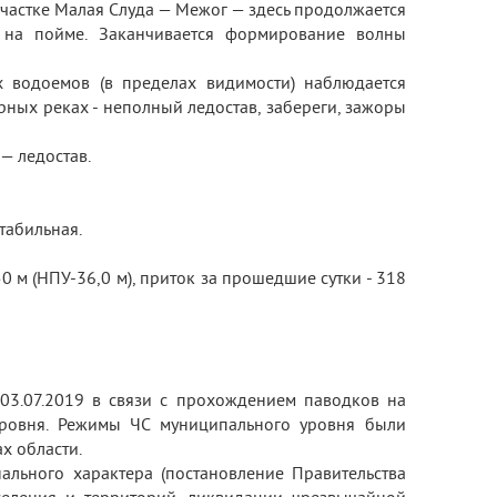
а участке Малая Слуда — Межог — здесь продолжается
а на пойме. Заканчивается формирование волны
х водоемов (в пределах видимости) наблюдается
орных реках - неполный ледостав, забереги, зажоры
— ледостав.
табильная.
 м (НПУ-36,0 м), приток за прошедшие сутки - 318
03.07.2019 в связи с прохождением паводков на
уровня. Режимы ЧС муниципального уровня были
х области.
нального характера (постановление Правительства