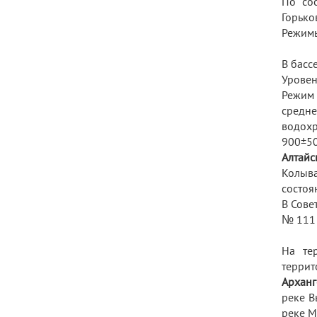
По сос
Горько
Режимы
В басс
Уровен
Режим 
средн
водохр
900±50
Алтайс
Колыва
состоя
В Сове
№ 111 
На те
террит
Арханг
реке В
реке М