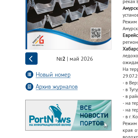
реках 
Амурск
устано
Режим 
Амурск
Еврей
регион
Хабар
ледохо
| май 2026
№2
ожидае
На тер
Новый номер
29.07.
- в Ве
Архив журналов
- в Ту
- в ра
- на т
- на т
- в г.
Режим 
края о
водохр