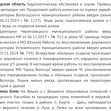
дская область.
Гидрологическая обстановка в норме.
Превыш
 автодорог нет. Продолжает работу комиссия по оценке ущерба
ритории Вологодского муниципального района введен режим
06.11.2019 г. № 1227). Вода ушла, подтопленных домов и п
е воды из подвалов жилых домов.
рритории Череповецкого муниципального района введ
вецкого МР от 06.11.2019 г. № 311-р (зона ЧС границы терр
синское и МО Югское). Работы по восстановлению дорожного
ритории
Устюженского муниципального района
введен режим
07.11.2019 № 795). Вследствие обильных осадков произошел
о дорожное полотно в Никифоровском с/п, нарушено дорожно
ское (25 домов). В настоящее время работы по восстановлен
ритории МО "Город Вологда" введен режим ЧС
(постановлени
тате переувлажнения почвы и обильных осадков, произошел
Вологда, Тошня, малых реках, протекающих на территори
орий и зданий.
блика Коми.
На Вашка у с. Вендинга образовался сплошной л
дского бассейна за прошедшие сутки изменений в ледовой 
ым участок только в районе п. Кырта — здесь наблюдаются
и верхнего течения р. Луза, р. Летка на всем протяжении,