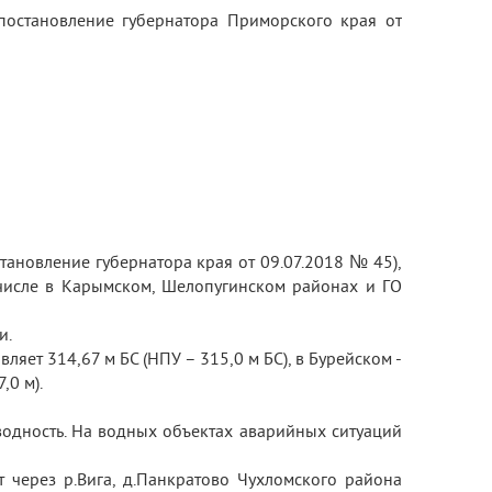
(постановление губернатора Приморского края от
тановление губернатора края от 09.07.2018 № 45),
числе в Карымском, Шелопугинском районах и ГО
и.
яет 314,67 м БС (НПУ – 315,0 м БС), в Бурейском -
,0 м).
одность. На водных объектах аварийных ситуаций
т через р.Вига, д.Панкратово Чухломского района