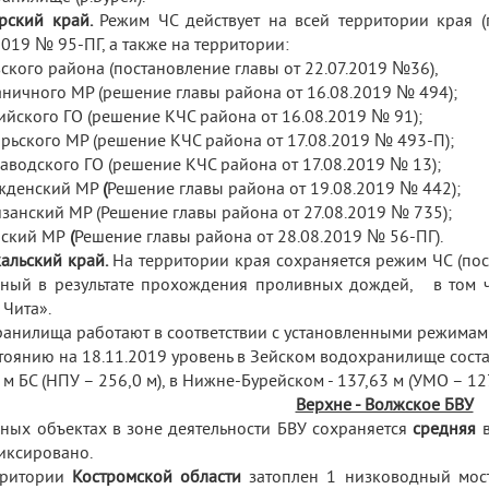
рский край.
Режим ЧС действует на всей территории края 
2019 № 95-ПГ, а также на территории:
вского района (постановление главы от 22.07.2019 №36),
аничного МР (решение главы района от 16.08.2019 № 494);
рийского ГО (решение КЧС района от 16.08.2019 № 91);
брьского МР (решение КЧС района от 17.08.2019 № 493-П);
заводского ГО (решение КЧС района от 17.08.2019 № 13);
ежденский МР
(
Решение главы района от 19.08.2019 № 442);
изанский МР (Решение главы района от 27.08.2019 № 735);
нский МР
(
Решение главы района от 28.08.2019 № 56-ПГ).
альский край.
На территории края сохраняется режим ЧС (пос
ный в результате прохождения проливных дождей, в том 
 Чита».
анилища работают в соответствии с установленными режимам
тоянию на 18.11.2019 уровень в Зейском водохранилище составл
 м БС (НПУ – 256,0 м), в Нижне-Бурейском - 137,63 м (УМО – 127
Верхне - Волжское БВУ
ных объектах в зоне деятельности БВУ сохраняется
средняя
в
иксировано.
рритории
Костромской области
затоплен 1 низководный
мос