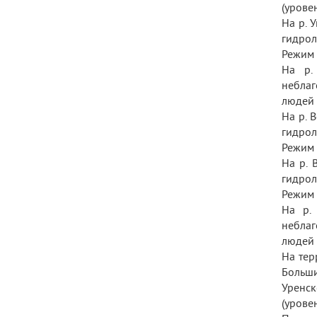
(урове
На р. 
гидрол
Режим 
На р.
неблаг
людей 
На р. 
гидрол
Режим 
На р. 
гидрол
Режим 
На р.
неблаг
людей 
На те
Больши
Уренск
(урове