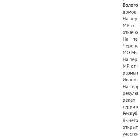
Волого
домов,
На тер
МР от 
откачк
На те
Черепо
МО Мяк
На тер
МР от 
размыт
Иванов
На тер
резуль
реках 
террит
Респу
Вычего
открыт
участк