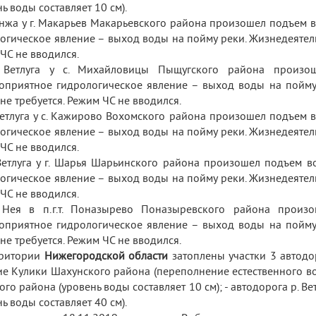
нь воды составляет 10 см).
Унжа у г. Макарьев Макарьевского района произошел подъем 
огическое явление – выход воды на пойму реки. Жизнедеятель
ЧС не вводился.
 Ветлуга у с. Михайловицы Пыщугского района произо
оприятное гидрологическое явление – выход воды на пойму 
не требуется. Режим ЧС не вводился.
Ветлуга у с. Кажирово Вохомского района произошел подъем 
огическое явление – выход воды на пойму реки. Жизнедеятель
ЧС не вводился.
Ветлуга у г. Шарья Шарьинского района произошел подъем в
огическое явление – выход воды на пойму реки. Жизнедеятель
ЧС не вводился.
 Нея в п.г.т. Поназырево Поназыревского района произ
оприятное гидрологическое явление – выход воды на пойму 
не требуется. Режим ЧС не вводился.
рритории
Нижегородской области
затоплены участки 3
автодо
е Кулики Шахунского района (переполнение естественного водое
ого района (уровень воды составляет 10 см); - автодорога р. Ве
нь воды составляет 40 см).