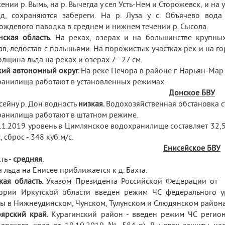
ении р. Вымь, на р. Вычегда у сел Усть-Нем и Сторожевск, и н
од, сохраняются забереги. На р. Луза у с. Объячево вод
ождевого паводка в среднем и нижнем течении р. Сысола.
нская область.
На реках, озерах и на большинстве крупны
ав, ледостав с полыньями. На порожистых участках рек и на г
олщина льда на реках и озерах 7 - 27 см.
ий автономный округ.
На реке Печора в районе г. Нарьян-Мар 
анилища работают в установленных режимах.
Донское БВУ
сейну р. Дон водность
низкая
.
Водохозяйственная обстановка с
анилища работают в штатном режиме.
11.2019 уровень в Цимлянское водохранилище составляет 32,50
, сброс - 348 куб.м/с.
Енисейское БВУ
ть -
средняя
.
 льда на Енисее приближается к д. Бахта.
кая область.
Указом Президента Российской Федерации от 
тории Иркутской области введен режим ЧС федерального 
ы в Нижнеудинском, Чунском, Тулунском и Слюдянском района
оярский край.
Курагинский район - введен режим ЧС
регио