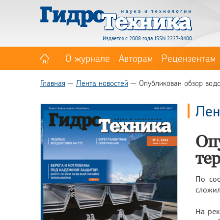
Издается с 2008 года. ISSN 2227-8400
О журнале
Авторам
Рецензентам
Главная
Лента новостей
Опубликован обзор водо
Лен
Оп
те
По со
сложил
На рек