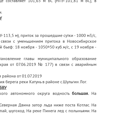
е составляет 101,65 м БС (НПУ-101,81 м БС), в
м.
У
-113,5 м), приток за прошедшие сутки - 1000 м
3
/с,
В связи с уменьшением притока в Новосибирское
бьеф: 18 ноября - 1050±50 куб.м/с, с 19 ноября -
становление главы муниципального образование
 края от 07.06.2019 № 177) в связи с аварийным
 района от 01.07.2019
я берега реки Катунь в районе с.Шульгин Лог.
 БВУ
цкого автономного округа водность
большая.
На
Северная Двина затор льда ниже поста Котлас. На
пай, шугоход. На реке Пинега лед с полыньями. На