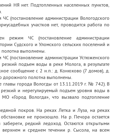
ений НЯ нет. Подтопленных населенных пунктов,
.
 ЧС (постановление администрации Вологодского
риусадебных участков нет, проводится работа по
ен режим ЧС (постановление администрации
итории Судского и Уломского сельских поселений и
 полотна выполнены.
 ЧС (постановление администрации Устюженского
 резкий подъем воды в реке Молога, в результате
е сообщение с 2 н.п.: д. Конюхово (7 домов), д.
ию дорожного полотна выполнены.
е главы города Вологды от 13.11.2019 г. № 742). В
 резкий и нерегулируемый подъем уровня воды в
и МО «Город Вологда», что вызвало подтопление
едяной покров. На реках Летка и Луза, на реках
обстановке не произошло. На р. Печора остается
 забереги, редкий ледоход. Остаются открытыми
 в верхнем и среднем течении р. Сысола, на всем