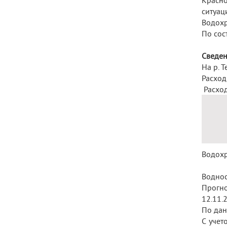
Красно
ситуац
Водохр
По сос
Сведен
На р. 
Расход
Расход
Водохр
Воднос
Прогно
12.11.
По дан
С учет