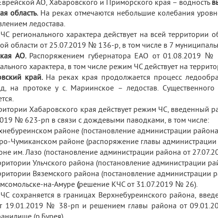
Еврейской АО, Хабаровского и Приморского края – водность
в
ая область.
На реках отмечаются небольшие колебания уровне
влением ледостава.
ЧС регионального характера действует на всей территории о
ой области от 25.07.2019 № 136-р, в том числе в 7 муниципал
ская АО.
Распоряжением губернатора ЕАО от 01.08.2019 № 
ального характера, в том числе режим ЧС действует на террит
овский край.
На реках края продолжается процесс ледообра
д, на протоке у с. Мариинское – ледостав. Существенно
тся.
ритории Хабаровского края действует режим ЧС, введенный р
2019 № 623-рп в связи с дождевыми паводками, в том числе:
рхнебуреинском районе (постановление администрации района 
гуро-Чумиканском районе (распоряжение главы администрации 
йоне им. Лазо (постановление администрации района от 27.07.2
ерритории Ульчского района (постановление администрации ра
ерритории Вяземского района (постановление администрации р
 Комсомольске-на-Амуре
(
решение КЧС от 31.07.2019 № 26).
ЧС сохраняется в границах Верхнебуреинского района, вве
т 19.01.2019 № 38-рп и решением главы района от 09.01.2
анилище (р.Бурея).