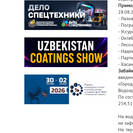
Примо
28.08.
- Лазо
- Погр
- Уссу
- Октя
- Лесо
- Над
- Парт
- Хаса
Забайк
введен
«Город
Водохр
По сос
254,51
На вод
не заф
На те