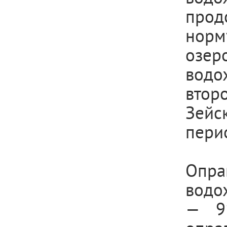
прод
норм
озер
вод
втор
Зейс
пери
Опр
водо
— 9