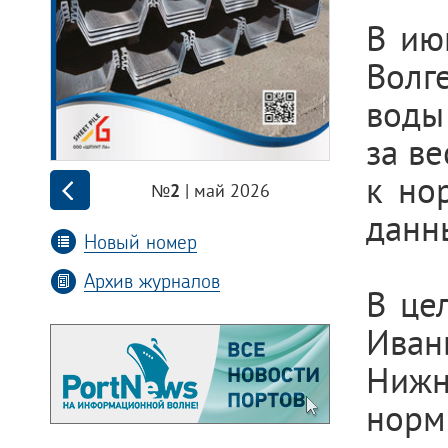
В ию
Волг
воды
за в
к но
| май 2026
№2
данн
Новый номер
Архив журналов
В це
Иван
Нижн
норм