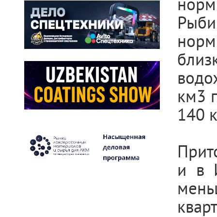
норм
Рыби
норм
бли
водо
км3 
140 
Прит
и в 
мень
кварт