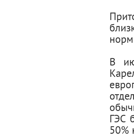
Прит
близ
норм
В ию
Каре
евро
отд
обыч
ГЭС 
50% 