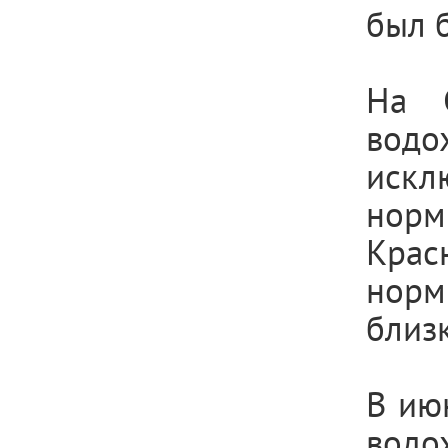
был 
На 
водо
искл
нор
Крас
норм
близ
В ию
вод