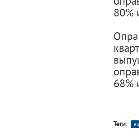
оправ
80% 
Опра
квар
вып
оправ
68% 
Теги:
в