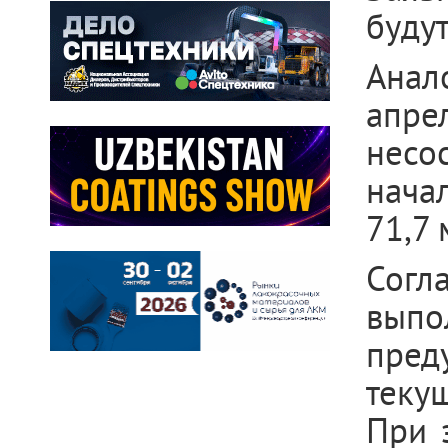
буду
Анал
апр
несо
нача
71,7 
Согл
выпо
пред
теку
При 