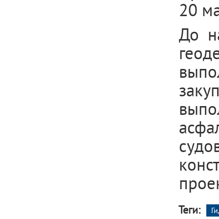
20 ма
До н
гео
выпо
зак
выпо
асфа
судо
конс
прое
Теги:
Г