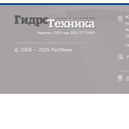
Ж
п
м
Издается с 2008 года. ISSN 2227-8400
2
С
© 2008 — 2026 PortNews
У
П