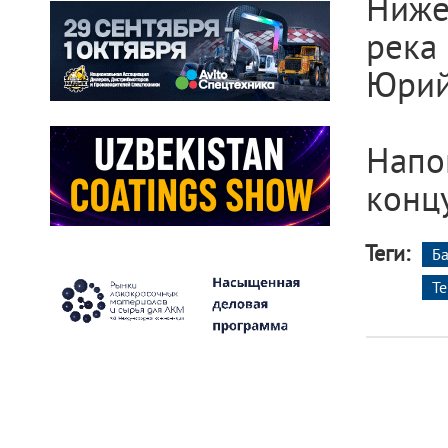
Ниже
река
Юрий
Напо
концу
Теги:
Ба
Т