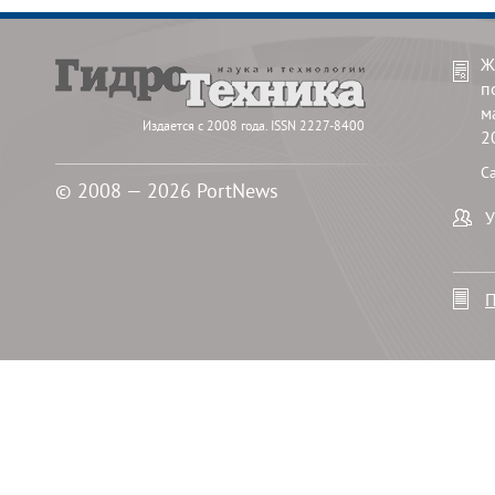
Ж
п
м
Издается с 2008 года. ISSN 2227-8400
2
С
© 2008 — 2026 PortNews
У
П