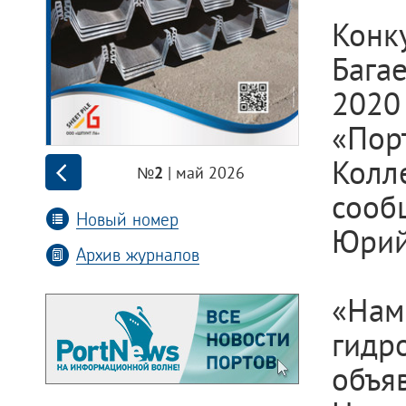
Конк
Бага
202
«Пор
Колл
| май 2026
№2
сооб
Новый номер
Юрий
Архив журналов
«Нам
гидр
объя