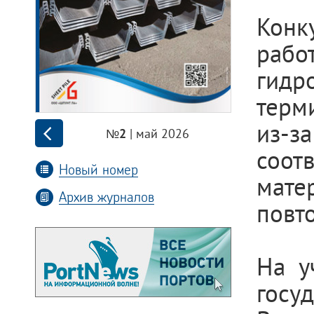
Конк
рабо
гидр
терм
из-за
| май 2026
№2
соот
Новый номер
мате
Архив журналов
повт
На у
госу