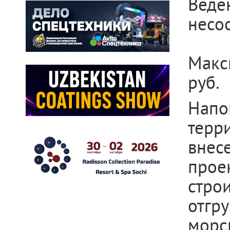
Веде
несо
Макс
руб.
Нап
терр
внес
про
стро
отгр
морс