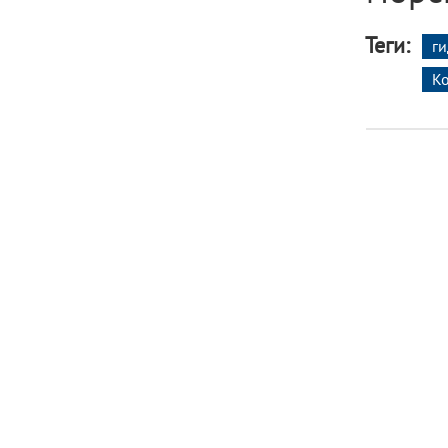
Теги:
г
К