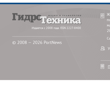
Ж
п
м
Издается с 2008 года. ISSN 2227-8400
2
С
© 2008 — 2026 PortNews
У
П