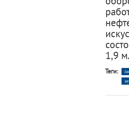
обор
рабо
неф
иску
состо
1,9 м
Теги:
Ja
з