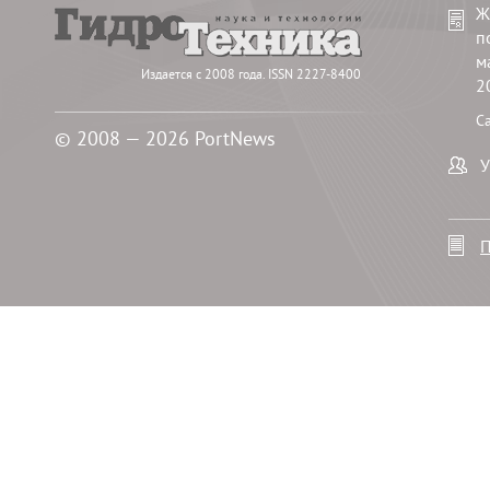
Ж
п
м
Издается с 2008 года. ISSN 2227-8400
2
С
© 2008 — 2026 PortNews
У
П