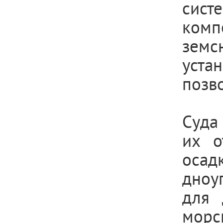
сис
комп
земс
уста
позв
Суда
их о
осад
дноу
для 
морс