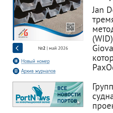
Jan 
трем
мето
(WID
Giova
| май 2026
№2
кото
Новый номер
PaxO
Архив журналов
Груп
судн
прое