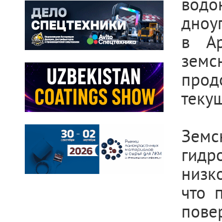
вод
дноу
в Ар
земсн
прод
текущ
Земс
гидр
низко
что 
пове