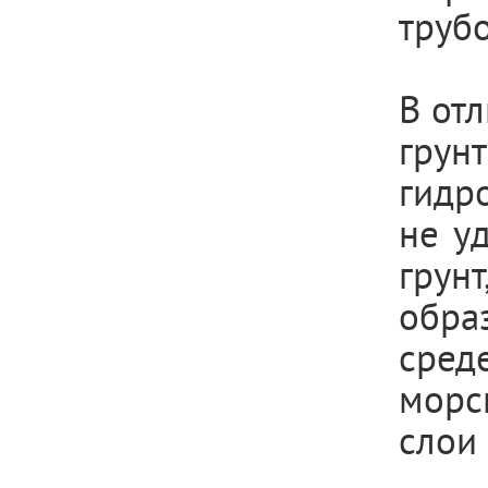
труб
В от
грун
гидр
не у
грун
обра
сред
морс
слои