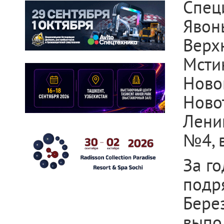
Спец
Яво
Верх
Мсти
Нов
Ново
Лени
№4, в
За г
подр
Бере
выпо