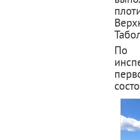
пло
Верх
Табол
По 
инс
перв
сост