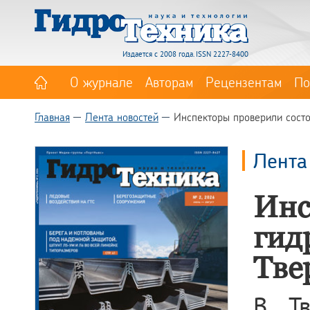
Издается с 2008 года. ISSN 2227-8400
О журнале
Авторам
Рецензентам
По
Главная
Лента новостей
Инспекторы проверили сост
Лента
Инс
гид
Тве
В Тв