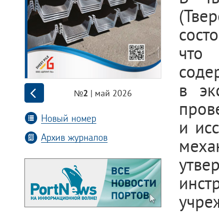
(Тве
сост
что 
соде
в эк
| май 2026
№2
пров
Новый номер
и ис
Архив журналов
меха
утв
инст
учре