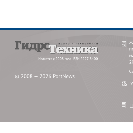
Ж
п
м
Издается с 2008 года. ISSN 2227-8400
2
С
© 2008 — 2026 PortNews
У
П