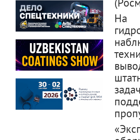
(Рос
На о
гид
наб
техн
выво
штат
зада
подд
проп
«Экс