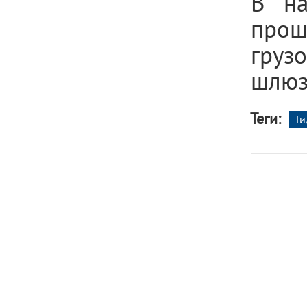
В на
прош
груз
шлюз
Теги:
Г