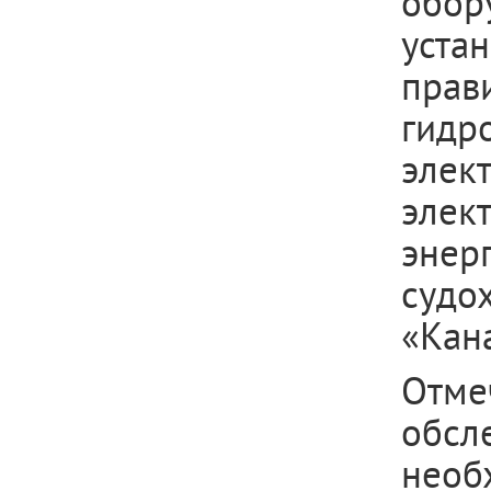
обор
уста
прав
гидр
элек
элек
эне
судо
«Кан
Отм
обсл
нео