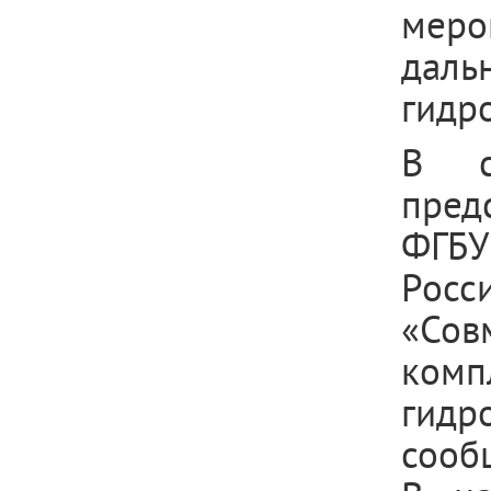
мер
даль
гидро
В с
пред
ФГБУ
Росс
«Со
ком
гидр
сооб