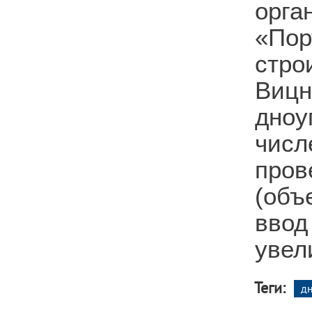
ор
«Пор
стро
Вицн
дноу
чис
про
(объ
ввод
увел
Теги:
д