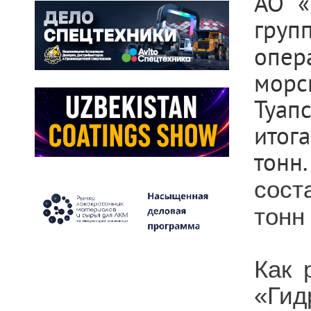
АО «
гру
опер
мор
Туап
итог
тон
сост
тонн
Как 
«Гид