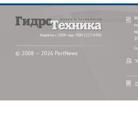
Ж
п
м
Издается с 2008 года. ISSN 2227-8400
2
С
© 2008 — 2026 PortNews
У
П