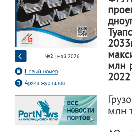
про
дноу
Туап
2033
макс
| май 2026
№2
млн 
Новый номер
2022 
Архив журналов
Груз
млн 