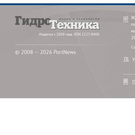
Ж
п
м
Издается с 2008 года. ISSN 2227-8400
2
С
© 2008 — 2026 PortNews
У
П