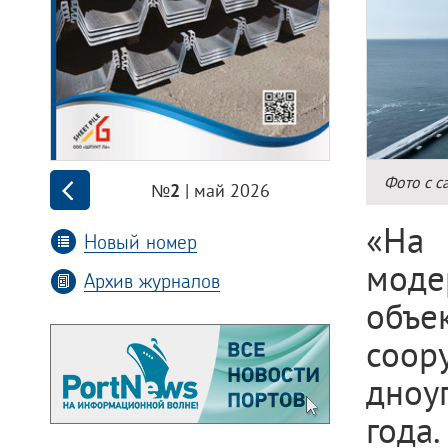
Фото с с
| май 2026
№2
«На
Новый номер
моде
Архив журналов
объе
соор
дноуг
года