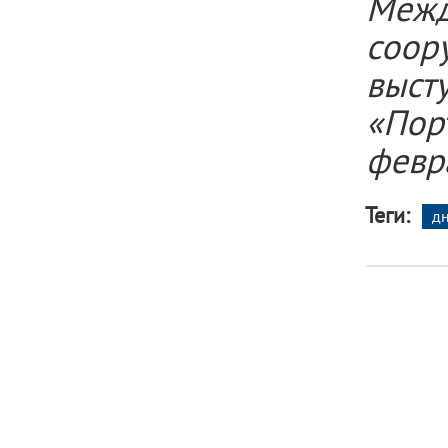
Меж
соор
выс
«Пор
февр
Теги:
д