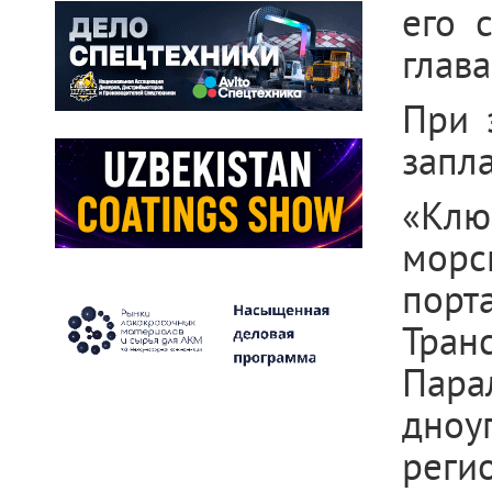
его 
глава
При 
запл
«Клю
морс
пор
Тра
Пара
дноу
реги