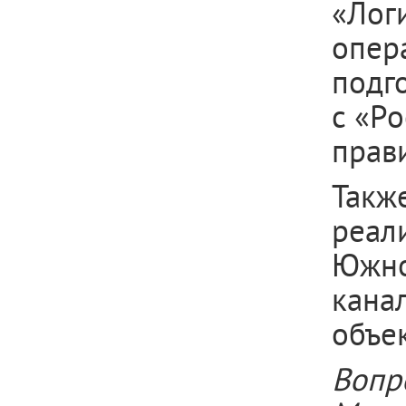
«Лог
опер
подг
с «Р
прав
Так
реал
Южно
кана
объе
Вопр