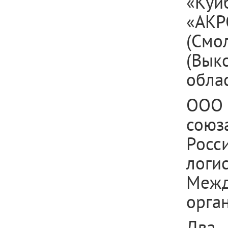
«Куй
«АКР
(Смо
(Вык
облас
ООО 
союз
Рос
лог
Меж
орган
Два