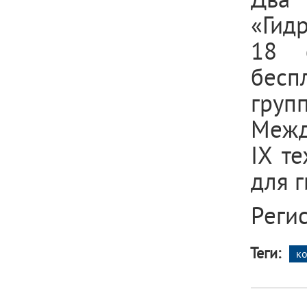
«Гид
18 
бесп
груп
Межд
IX т
для 
Реги
Теги:
ко