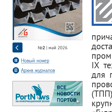
прич
дос
| май 2026
№2
пром
Новый номер
IX т
Архив журналов
для 
пров
(ТП
кру