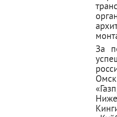
транс
орга
архи
монт
За п
успе
росс
Омс
«Га
Ниже
Кин