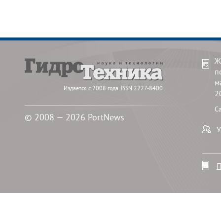
Ж
п
м
Издается с 2008 года. ISSN 2227-8400
2
С
© 2008 — 2026 PortNews
У
П