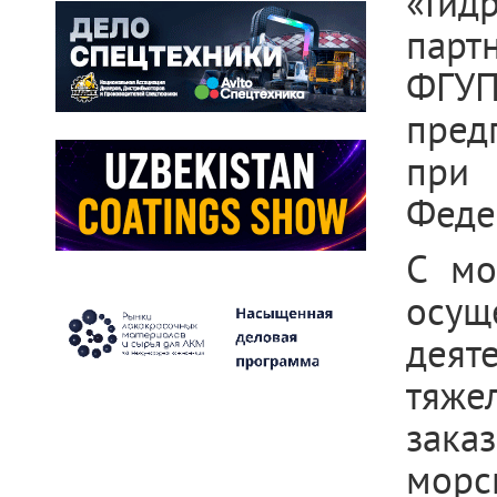
«Гид
парт
ФГУ
пред
при
Феде
С мо
осу
дея
тяже
зака
морс